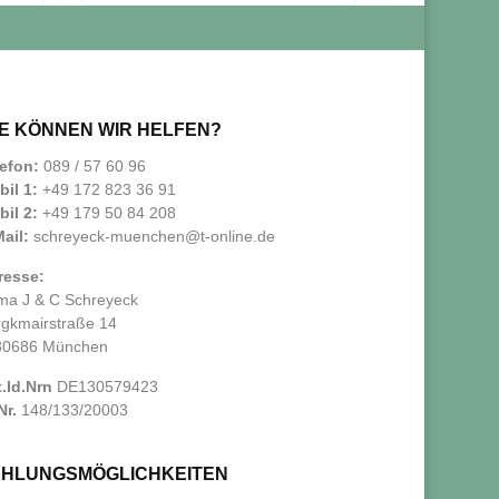
E KÖNNEN WIR HELFEN?
lefon:
089 / 57 60 96
il 1:
+49 172 823 36 91
il 2:
+49 179 50 84 208
ail:
schreyeck-muenchen@t-online.de
resse:
ma J & C Schreyeck
rgkmairstraße 14
80686 München
.Id.Nrn
DE130579423
Nr.
148/133/20003
AHLUNGSMÖGLICHKEITEN