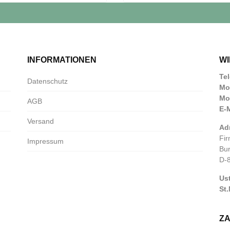
INFORMATIONEN
WI
Te
Datenschutz
Mob
Mob
AGB
E-M
Versand
Ad
Fir
Impressum
Bu
D-
Ust
St.
Z